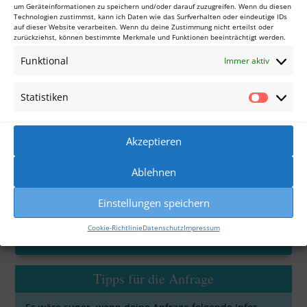
um Geräteinformationen zu speichern und/oder darauf zuzugreifen. Wenn du diesen
Du bestimmst, womit wir uns beschäftigen!
Technologien zustimmst, kann ich Daten wie das Surfverhalten oder eindeutige IDs
auf dieser Website verarbeiten. Wenn du deine Zustimmung nicht erteilst oder
*mindestens 6 bzw. 2 × 3 Stunden.
zurückziehst, können bestimmte Merkmale und Funktionen beeinträchtigt werden.
Themenbeispiele
Funktional
Immer aktiv
Ablauf
Statistiken
Statisti
Preis
Akzeptieren
Ablehnen
Warum dein Projekt bei mir bestens aufgehoben
ist, erfährst du hier!
Einstellungen speichern
Cookie-Richtlinie
Datenschutz
Impressum
Interesse? Schreib mir gern eine Mail!
Tipps für die Anfrage