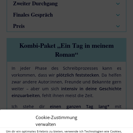
Zweiter Durchgang
Finales Gespräch
Preis
Kombi-Paket „Ein Tag in meinem
Roman“
In jeder Phase des Schreibprozesses kann es
vorkommen, dass wir
plötzlich feststecken
. Da helfen
zwar andere Autor:innen, Freunde und Bekannte gern
weiter – aber um sich
intensiv in deine Geschichte
einzuarbeiten
, fehlt ihnen meist die Zeit.
Ich stehe dir
einen ganzen Tag lang*
mit
professionellem Feedback und kreativem Input zur
Cookie-Zustimmung
Seite. Ob es nun um Ideenfindung, Brainstorming
verwalten
oder Problemlösung geht:
Um dir ein optimales Erlebnis zu bieten, verwende ich Technologien wie Cookies,