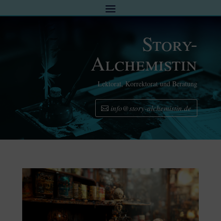
Story-
Alchemistin
Lektorat, Korrektorat und Beratung
info@story-alchemistin.de