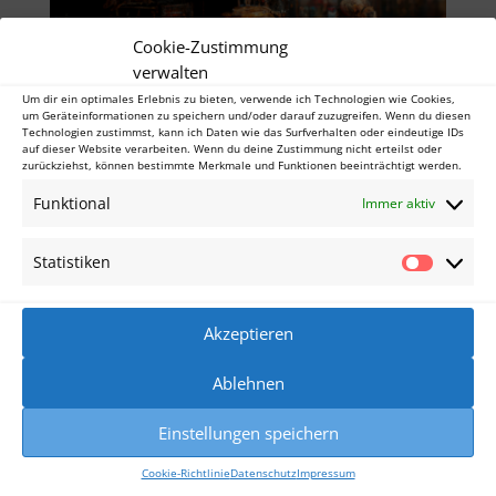
Cookie-Zustimmung
verwalten
Um dir ein optimales Erlebnis zu bieten, verwende ich Technologien wie Cookies,
um Geräteinformationen zu speichern und/oder darauf zuzugreifen. Wenn du diesen
Technologien zustimmst, kann ich Daten wie das Surfverhalten oder eindeutige IDs
auf dieser Website verarbeiten. Wenn du deine Zustimmung nicht erteilst oder
zurückziehst, können bestimmte Merkmale und Funktionen beeinträchtigt werden.
Von Alchemie, Schreiben und Scheitern
Funktional
Immer aktiv
von
Sabrina Engelking
|
Aug. 11, 2023
Von Alchemie, Schreiben und Scheitern Als ich mir
Statistiken
Statisti
den Namen für meinen Instagram-Kanal oder diese
Website ausgesucht habe, habe ich Freunde und
Akzeptieren
Bekannte gefragt, was sie von dem Namen Story-
Alchemistin halten – und habe fast immer die
Ablehnen
gleiche Reaktion bekommen: „Was...
Einstellungen speichern
Cookie-Richtlinie
Datenschutz
Impressum