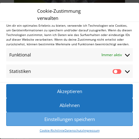
Cookie-Zustimmung
verwalten
Um dir ein optimales Erlebnis zu bieten, verwende ich Technologien wie Cookies,
um Geräteinformationen zu speichern und/oder darauf zuzugreifen. Wenn du diesen
Technologien zustimmst, kann ich Daten wie das Surfverhalten oder eindeutige IDs
auf dieser Website verarbeiten. Wenn du deine Zustimmung nicht erteilst oder
zurückziehst, können bestimmte Merkmale und Funktionen beeinträchtigt werden.
Einen guten Pitch schreiben
von
Sabrina Engelking
|
Okt. 2, 2024
Funktional
Immer aktiv
Der Pitch – (kein) Hexenwerk? Was einen starken
Statistiken
Statisti
Pitch für deinen Roman ausmacht Die Frage, worum
es in ihrem Buch geht, hat wohl alle Schreibenden
schonmal ordentlich aus der Bahn geworfen. Dabei
Akzeptieren
sollten wir die Antwort doch genau kennen, oder
nicht? Was ein Pitch...
Ablehnen
Einstellungen speichern
Cookie-Richtlinie
Datenschutz
Impressum