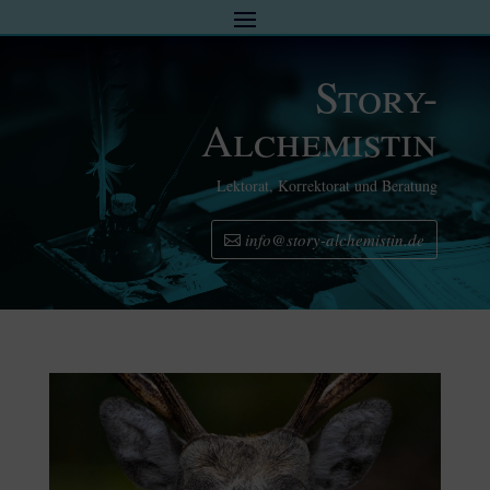
Story-
Alchemistin
Lektorat, Korrektorat und Beratung
info@story-alchemistin.de